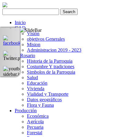
Inicio
GAD
Visión
objetivos Generales
Mision
Administracion 2019 - 2023
El Rosario
Historia de la Parroquia
Costumbre Y tradiciones
Simbolos de la Parroquia
Salud
Educación
Vivienda
Vialidad y Transporte
Datos geográficos
Flora y Fauna
Producción
Económica
Agrícola
Pecuaria
Forestal