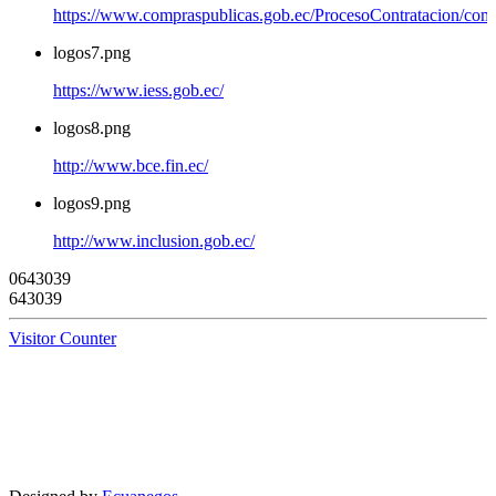
https://www.compraspublicas.gob.ec/ProcesoContratacion/com
logos7.png
https://www.iess.gob.ec/
logos8.png
http://www.bce.fin.ec/
logos9.png
http://www.inclusion.gob.ec/
0
6
4
3
0
3
9
643039
Visitor Counter