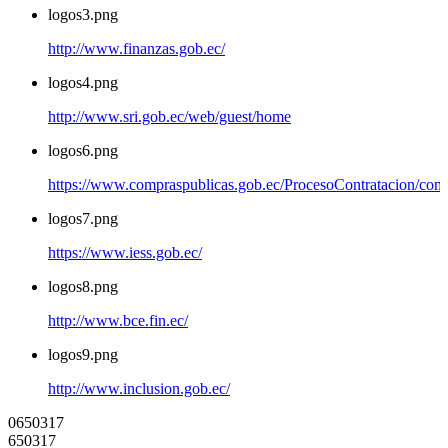
logos3.png
http://www.finanzas.gob.ec/
logos4.png
http://www.sri.gob.ec/web/guest/home
logos6.png
https://www.compraspublicas.gob.ec/ProcesoContratacion/com
logos7.png
https://www.iess.gob.ec/
logos8.png
http://www.bce.fin.ec/
logos9.png
http://www.inclusion.gob.ec/
0
6
5
0
3
1
7
650317