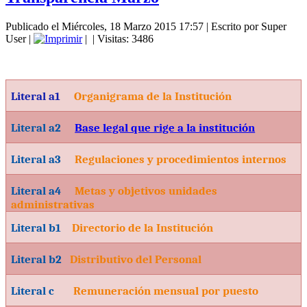
Publicado el Miércoles, 18 Marzo 2015 17:57
|
Escrito por Super
User
|
|
| Visitas: 3486
Literal a1
Organigrama de la Institución
Literal a2
Base legal que rige a la institución
Literal a3
Regulaciones y procedimientos internos
Literal a4
Metas y objetivos unidades
administrativas
Literal b1
Directorio de la Institución
Literal b2
Distributivo del Personal
Literal c
Remuneración mensual por puesto