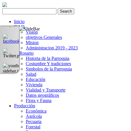
Inicio
GAD
Visión
objetivos Generales
Mision
Administracion 2019 - 2023
El Rosario
Historia de la Parroquia
Costumbre Y tradiciones
Simbolos de la Parroquia
Salud
Educación
Vivienda
Vialidad y Transporte
Datos geográficos
Flora y Fauna
Producción
Económica
Agrícola
Pecuaria
Forestal