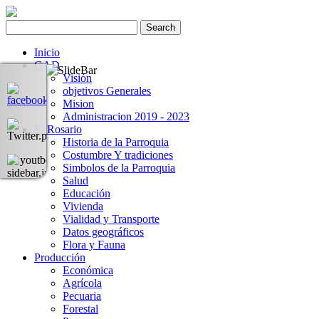
Inicio
GAD
Visión
objetivos Generales
Mision
Administracion 2019 - 2023
El Rosario
Historia de la Parroquia
Costumbre Y tradiciones
Simbolos de la Parroquia
Salud
Educación
Vivienda
Vialidad y Transporte
Datos geográficos
Flora y Fauna
Producción
Económica
Agrícola
Pecuaria
Forestal