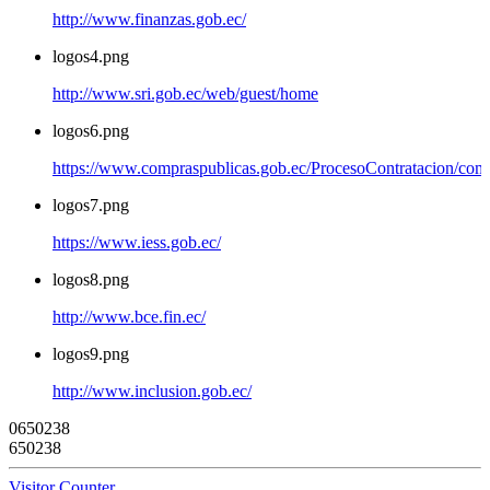
http://www.finanzas.gob.ec/
logos4.png
http://www.sri.gob.ec/web/guest/home
logos6.png
https://www.compraspublicas.gob.ec/ProcesoContratacion/com
logos7.png
https://www.iess.gob.ec/
logos8.png
http://www.bce.fin.ec/
logos9.png
http://www.inclusion.gob.ec/
0
6
5
0
2
3
8
650238
Visitor Counter