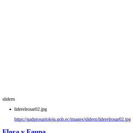
slidern
liderelrosar02.jpg
https://gadprosarioloja.gob.ec/images/slidern/liderelrosar02.jpg
Flora y Fauna