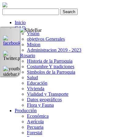
Inicio
GAD
Visión
objetivos Generales
Mision
Administracion 2019 - 2023
El Rosario
Historia de la Parroquia
Costumbre Y tradiciones
Simbolos de la Parroquia
Salud
Educación
Vivienda
Vialidad y Transporte
Datos geográficos
Flora y Fauna
Producción
Económica
Agrícola
Pecuaria
Forestal