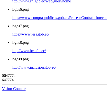
http://www.sri.gob.ec/web/guest/home
logos6.png
https://www.compraspublicas.gob.ec/ProcesoContratacion/com
logos7.png
https://www.iess.gob.ec/
logos8.png
http://www.bce.fin.ec/
logos9.png
http://www.inclusion.gob.ec/
0
6
4
7
7
7
4
647774
Visitor Counter