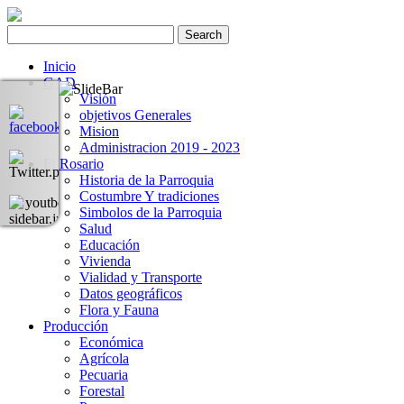
Inicio
GAD
Visión
objetivos Generales
Mision
Administracion 2019 - 2023
El Rosario
Historia de la Parroquia
Costumbre Y tradiciones
Simbolos de la Parroquia
Salud
Educación
Vivienda
Vialidad y Transporte
Datos geográficos
Flora y Fauna
Producción
Económica
Agrícola
Pecuaria
Forestal